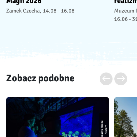
Magii 2026
realiz
Zamek Czocha,
14.08 - 16.08
Muzeum Pr
16.06 - 3
Zobacz podobne
K
o
p
a
l
ni
a
a
n
u
K
o
w
a
r
U
r
y