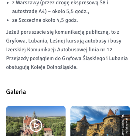
z Warszawy (przez drogę ekspresową S8 i
autostradę A4) – około 5,5 godz.,
ze Szczecina około 4,5 godz.
Jeżeli poruszacie się komunikacją publiczną, to z
Gryfowa, Lubania, Leśnej kursują autobusy i busy
Izerskiej Komunikacji Autobusowej linia nr 12
Przejazdy pociągiem do Gryfowa Śląskiego i Lubania
obsługują Koleje Dolnośląskie.
Galeria
Z
a
m
e
k
C
z
o
c
h
a,
o
t.
R
a
f
a
ł
K
o
t
y
l
a
f
k