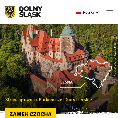
Polski
Zamek Czocha, fot. Szymon Bialic
LEŚNA
Strona główna
Karkonosze i Góry Izerskie
ZAMEK CZOCHA