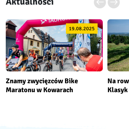
Aktualności
19.08.2025
Znamy zwycięzców Bike
Na row
Maratonu w Kowarach
Klasyk 