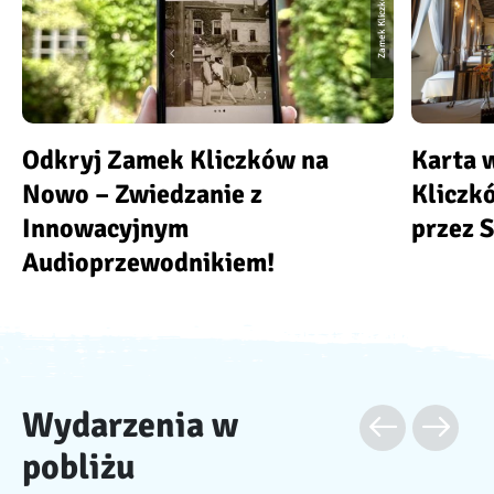
Zamek Kliczków
Odkryj Zamek Kliczków na
Karta 
Nowo – Zwiedzanie z
Kliczk
Innowacyjnym
przez S
Audioprzewodnikiem!
Wydarzenia w
pobliżu