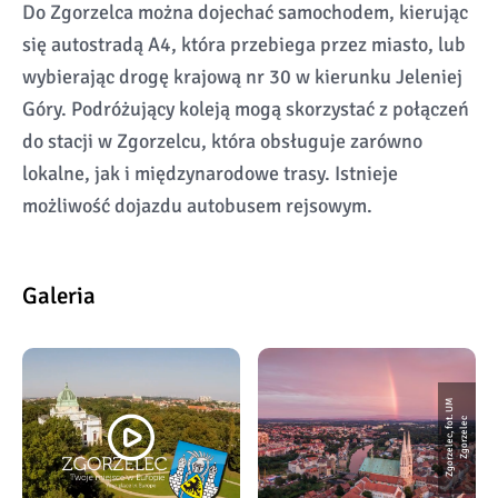
Do Zgorzelca można dojechać samochodem, kierując
się autostradą A4, która przebiega przez miasto, lub
wybierając drogę krajową nr 30 w kierunku Jeleniej
Góry. Podróżujący koleją mogą skorzystać z połączeń
do stacji w Zgorzelcu, która obsługuje zarówno
lokalne, jak i międzynarodowe trasy. Istnieje
możliwość dojazdu autobusem rejsowym.
Galeria
Z
g
o
r
z
e
l
e
c,
f
o
t.
U
M
Z
g
o
r
z
e
l
e
c