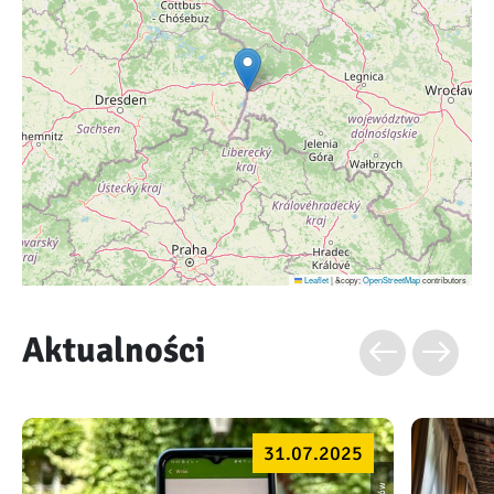
Leaflet
|
&copy;
OpenStreetMap
contributors
Aktualności
31.07.2025