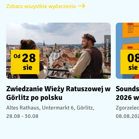
Zobacz wszystkie wydarzenia
TurmTour / FVKS e.V.
28
0
Od
sie
sie
Zwiedzanie Wieży Ratuszowej w
Sounds
Görlitz po polsku
2026 w
Altes Rathaus, Untermarkt 6, Görlitz,
Zgorzelec
28.08 - 30.08
08.08.20