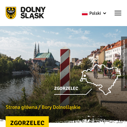
Polski
Zgorzelec, fot. Philipp Herfort Photographie
ZGORZELEC
Strona główna
Bory Dolnośląskie
ZGORZELEC