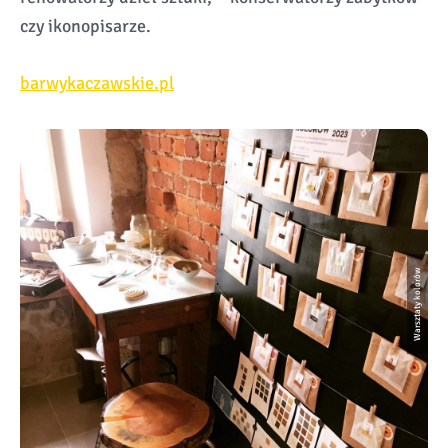
czy ikonopisarze.
barwykaczawskie.pl
Warsztaty kolorów