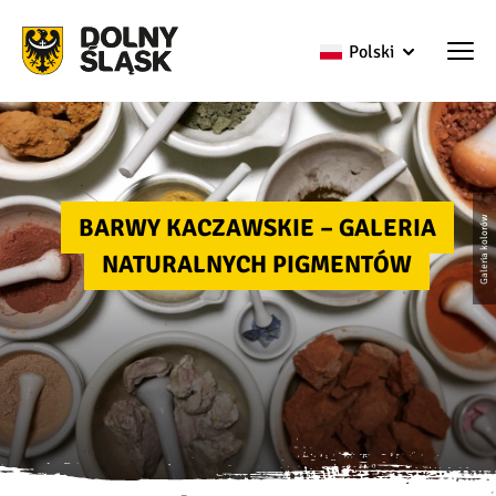
Polski
BARWY KACZAWSKIE – GALERIA
Galeria kolorów
NATURALNYCH PIGMENTÓW