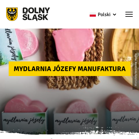
Polski
Warsztaty tworzenia mydła
MYDLARNIA JÓZEFY MANUFAKTURA