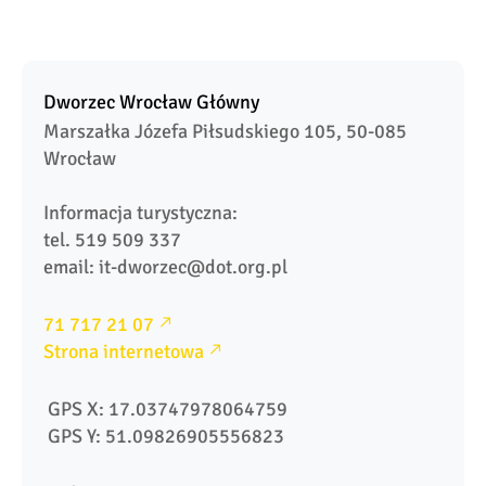
Dworzec Wrocław Główny
Marszałka Józefa Piłsudskiego 105, 50-085 
Wrocław

Informacja turystyczna:

tel. 519 509 337

71 717 21 07
Strona internetowa
 GPS X: 17.03747978064759
 GPS Y: 51.09826905556823