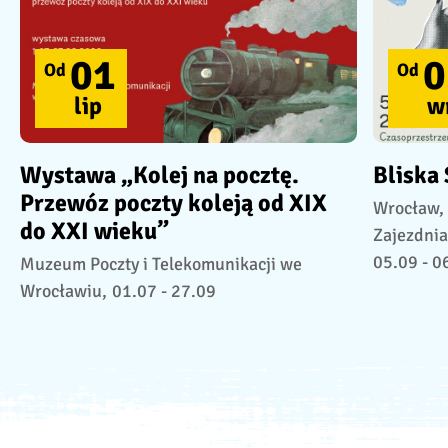
01
0
Od
Od
lip
w
Wystawa „Kolej na pocztę.
Bliska
Przewóz poczty koleją od XIX
Wrocław,
do XXI wieku”
Zajezdnia
05.09 - 0
Muzeum Poczty i Telekomunikacji we
Wrocławiu,
01.07 - 27.09