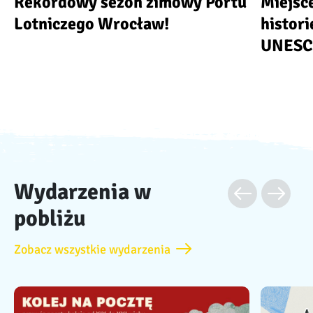
Rekordowy sezon zimowy Portu
Miejsce
Lotniczego Wrocław!
histori
UNES
Wydarzenia w
pobliżu
Zobacz wszystkie wydarzenia