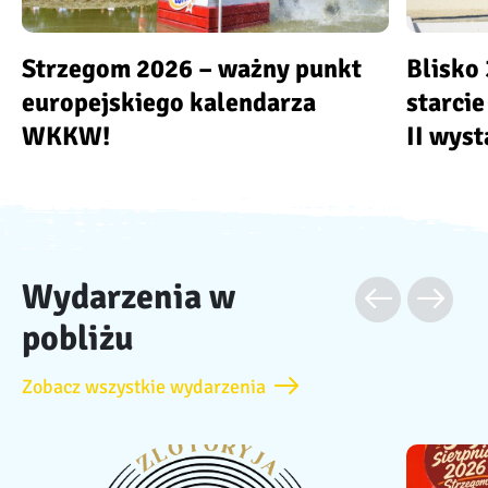
Strzegom 2026 – ważny punkt
Blisko 
europejskiego kalendarza
starci
WKKW!
II wys
Wydarzenia w
pobliżu
Zobacz wszystkie wydarzenia