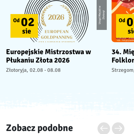
U
r
z
ą
d
Mi
e
j
ki
w
Z
ł
o
t
o
r
s
yi
02
0
Od
Od
sie
si
Europejskie Mistrzostwa w
34. Mi
Płukaniu Złota 2026
Folklo
Złotoryja,
02.08 - 08.08
Strzegom
Zobacz podobne