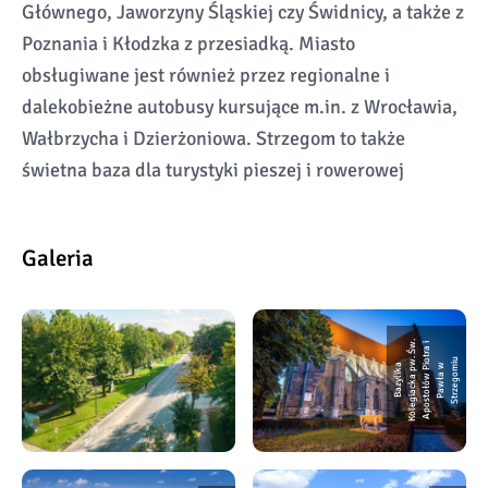
Głównego, Jaworzyny Śląskiej czy Świdnicy, a także z
Poznania i Kłodzka z przesiadką. Miasto
obsługiwane jest również przez regionalne i
dalekobieżne autobusy kursujące m.in. z Wrocławia,
Wałbrzycha i Dzierżoniowa. Strzegom to także
świetna baza dla turystyki pieszej i rowerowej
Galeria
w.
a i
w.
o
t
u
B
a
z
y
li
k
a
K
o
l
e
gi
a
c
k
a
p
Ś
A
p
o
s
t
o
ł
ó
w
Pi
r
P
a
w
ł
a
w
S
t
r
z
e
g
o
mi