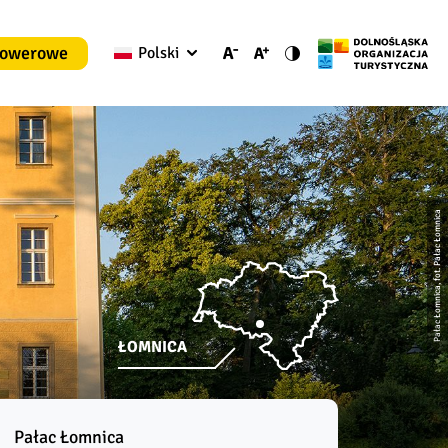
rowerowe
Polski
Pałac Łomnica, fot. Pałac Łomnica
ŁOMNICA
Pałac Łomnica