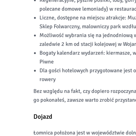
Regeneracyjne, pyszne posiłki, lody, gofr
polecane domowe lemoniady) w restaura
Liczne, dostępne na miejscu atrakcje: M
Sklep Folwarczny, malowniczy park wzdłu
Możliwość wybrania się na jednodniową w
zaledwie 2 km od stacji kolejowej w Woja
Bogaty kalendarz wydarzeń: kiermasze, 
Piwne
Dla gości hotelowych przygotowane jest 
rowery
Bez względu na fakt, czy dopiero rozpoczyn
go pokonałeś, zawsze warto zrobić przystan
Dojazd
Łomnica położona jest w województwie dolno