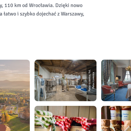
y, 110 km od Wrocławia. Dzięki nowo
łatwo i szybko dojechać z Warszawy,
P
a
ł
a
c
Ł
o
m
ni
c
a,
o
t.
P
a
ł
a
c
Ł
o
m
ni
c
f
a