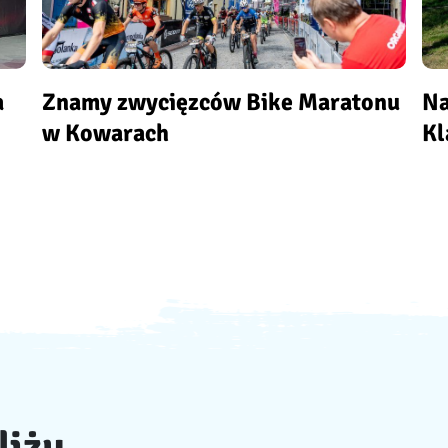
a
Znamy zwycięzców Bike Maratonu
Na
w Kowarach
Kl
liżu