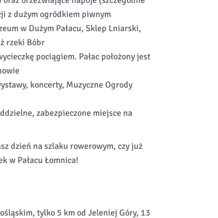
y oraz orzeźwiające napoje (szczególnie
cji z dużym ogródkiem piwnym
uzeum w Dużym Pałacu, Sklep Lniarski,
ż rzeki Bóbr
ycieczkę pociągiem. Pałac położony jest
nowie
wystawy, koncerty, Muzyczne Ogrody
oddzielne, zabezpieczone miejsce na
asz dzień na szlaku rowerowym, czy już
ek w Pałacu Łomnica!
śląskim, tylko 5 km od Jeleniej Góry, 13