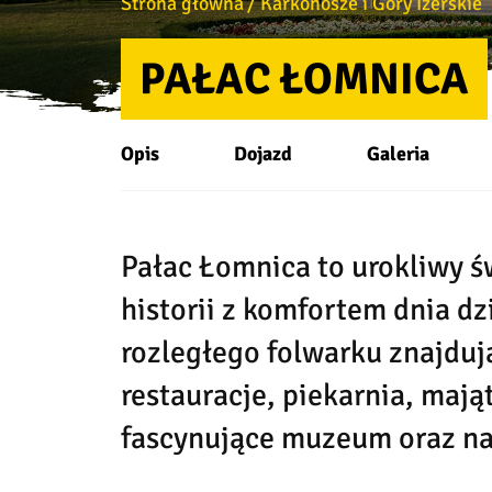
Strona główna
Karkonosze i Góry Izerskie
PAŁAC ŁOMNICA
Opis
Dojazd
Galeria
Pałac Łomnica to urokliwy św
historii z komfortem dnia dz
rozległego folwarku znajduj
restauracje, piekarnia, mają
fascynujące muzeum oraz na