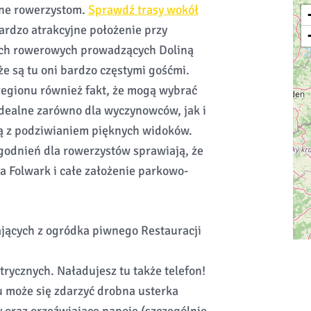
zne rowerzystom.
Sprawdź trasy wokół
Bardzo atrakcyjne położenie przy
ach rowerowych prowadzących Doliną
e są tu oni bardzo częstymi gośćmi.
regionu również fakt, że mogą wybrać
idealne zarówno dla wyczynowców, jak i
ną z podziwianiem pięknych widoków.
godnień dla rowerzystów sprawiają, że
a Folwark i całe założenie parkowo-
tających z ogródka piwnego Restauracji
rycznych. Naładujesz tu także telefon!
może się zdarzyć drobna usterka