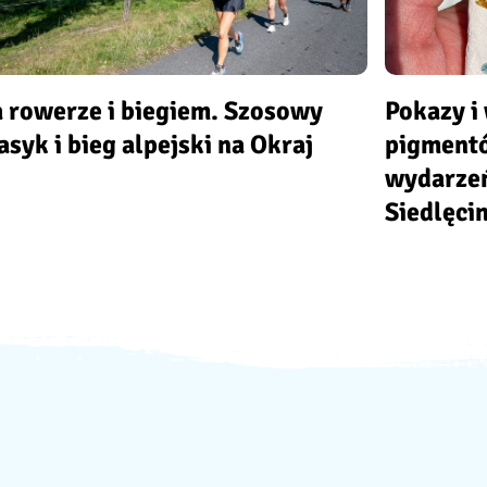
 rowerze i biegiem. Szosowy
Pokazy i
asyk i bieg alpejski na Okraj
pigment
wydarzeń
Siedlęci