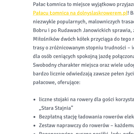
Pałac Łomnica to miejsce wyjątkowo przyja
Pałacu Łomnica na dolnyslaskrowerem.pl
! 
niezwykle popularnych, malowniczych tras
Bobru i po Rudawach Janowickich sprawia, ż
Miłośników dwóch kółek przyciąga do tego 
trasy o zróżnicowanym stopniu trudności – 
dla osób ceniących spokojną jazdę połączo
Swobodny charakter miejsca oraz wiele udo
bardzo licznie odwiedzają zawsze pełen życi
pałacowe, oferujące:
liczne stojaki na rowery dla gości korzys
„Stara Stajnia”
Bezpłatną stację ładowania rowerów elekt
Zestaw naprawczy do rowerów – każdemu 