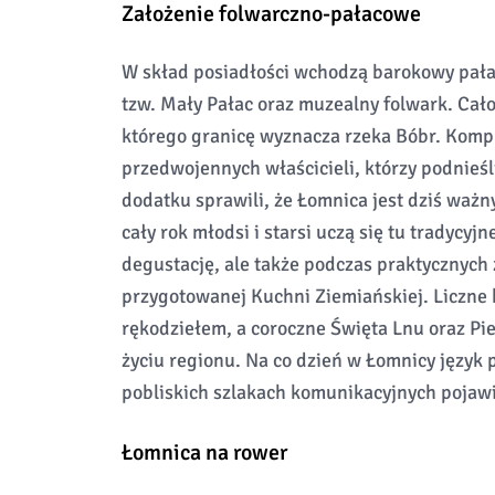
Założenie folwarczno-pałacowe
W skład posiadłości wchodzą barokowy pałac
tzw. Mały Pałac oraz muzealny folwark. Cało
którego granicę wyznacza rzeka Bóbr. Kom
przedwojennych właścicieli, którzy podnieśl
dodatku sprawili, że Łomnica jest dziś waż
cały rok młodsi i starsi uczą się tu tradycyjn
degustację, ale także podczas praktycznych 
przygotowanej Kuchni Ziemiańskiej. Liczne 
rękodziełem, a coroczne Święta Lnu oraz P
życiu regionu. Na co dzień w Łomnicy język p
pobliskich szlakach komunikacyjnych pojawia
Łomnica na rower