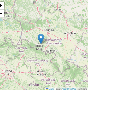
+
−
Leaflet
|
&copy;
OpenStreetMap
contributors