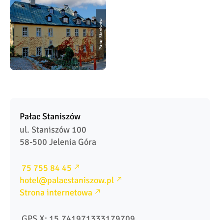
Pałac Staniszów
Pałac Staniszów
ul. Staniszów 100

58-500 Jelenia Góra
 75 755 84 45
hotel@palacstaniszow.pl
Strona internetowa
 GPS X: 15.741971333179709