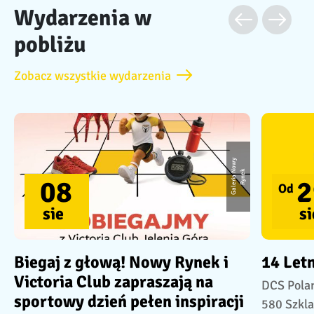
Wydarzenia w
pobliżu
Zobacz wszystkie wydarzenia
G
a
l
e
ri
a
o
w
y
R
y
n
e
N
k
08
2
Od
sie
si
Biegaj z głową! Nowy Rynek i
14 Let
Victoria Club zapraszają na
DCS Polan
sportowy dzień pełen inspiracji
580 Szkla