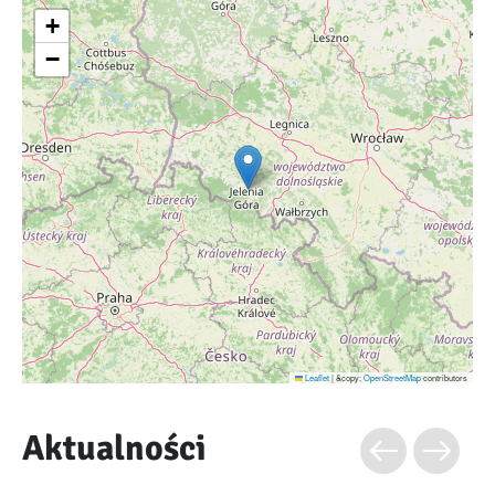
+
−
Leaflet
|
&copy;
OpenStreetMap
contributors
Aktualności