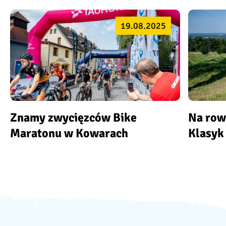
19.08.2025
Znamy zwycięzców Bike
Na row
Maratonu w Kowarach
Klasyk 