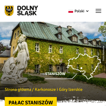
Polski
Pałac Staniszów
STANISZÓW
Strona główna
Karkonosze i Góry Izerskie
PAŁAC STANISZÓW