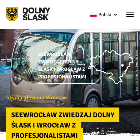
Polski
Best City Tours. Fot. Best City Tours
SEEWROCŁAW
ZWIEDZAJ DOLNY
ŚLĄSK I WROCŁAW Z
PROFESJONALISTAMI
Strona główna
Wrocław
SEEWROCŁAW ZWIEDZAJ DOLNY
ŚLĄSK I WROCŁAW Z
PROFESJONALISTAMI