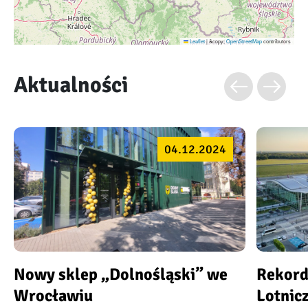
Leaflet
|
&copy;
OpenStreetMap
contributors
Aktualności
04.12.2024
Nowy sklep „Dolnośląski” we
Rekord
Wrocławiu
Lotnic