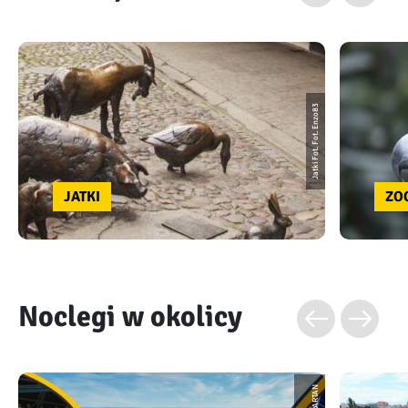
Jatki Fot. Fot. Enzo83
JATKI
ZO
Noclegi w okolicy