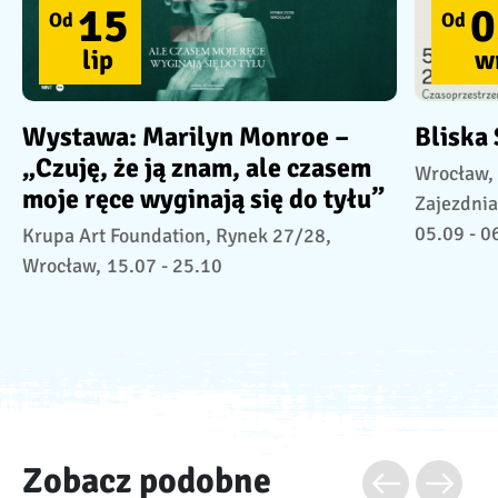
15
0
Od
Od
lip
w
Wystawa: Marilyn Monroe –
Bliska
„Czuję, że ją znam, ale czasem
Wrocław,
moje ręce wyginają się do tyłu”
Zajezdnia
05.09 - 0
Krupa Art Foundation, Rynek 27/28,
Wrocław,
15.07 - 25.10
Zobacz podobne