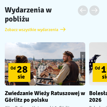
Wydarzenia w
pobliżu
Zobacz wszystkie wydarzenia
TurmTour / FVKS e.V.
28
1
Od
Od
sie
si
Zwiedzanie Wieży Ratuszowej w
Bolesł
Görlitz po polsku
2026