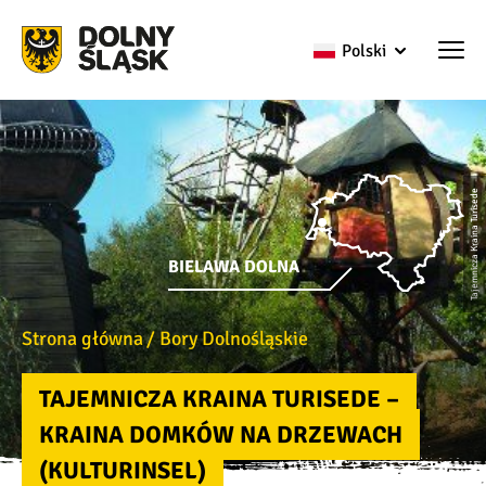
Polski
Tajemnicza Kraina Turisede
BIELAWA DOLNA
Strona główna
Bory Dolnośląskie
TAJEMNICZA KRAINA TURISEDE –
KRAINA DOMKÓW NA DRZEWACH
(KULTURINSEL)