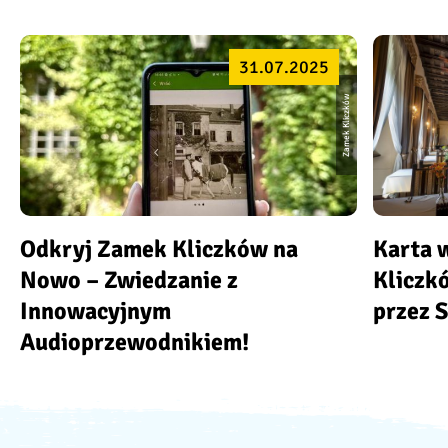
31.07.2025
Zamek Kliczków
Odkryj Zamek Kliczków na
Karta 
Nowo – Zwiedzanie z
Kliczk
Innowacyjnym
przez S
Audioprzewodnikiem!