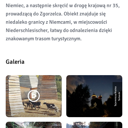
Niemiec, a następnie skręcić w drogę krajową nr 35,
prowadzącą do Zgorzelca. Obiekt znajduje się
niedaleko granicy z Niemcami, w miejscowości
Niederschlesischer, łatwy do odnalezienia dzięki
znakowanym trasom turystycznym.
Galeria
T
a
j
e
m
ni
c
z
a
ai
n
a
T
u
ri
s
e
d
K
r
e