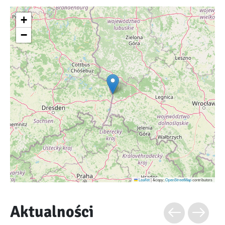
+
−
Leaflet
|
&copy;
OpenStreetMap
contributors
Aktualności