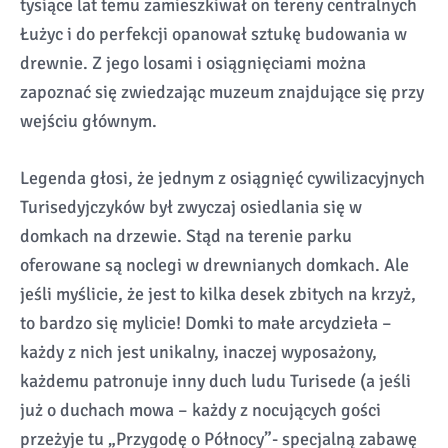
tysiące lat temu zamieszkiwał on tereny centralnych
Łużyc i do perfekcji opanował sztukę budowania w
drewnie. Z jego losami i osiągnięciami można
zapoznać się zwiedzając muzeum znajdujące się przy
wejściu głównym.
Legenda głosi, że jednym z osiągnięć cywilizacyjnych
Turisedyjczyków był zwyczaj osiedlania się w
domkach na drzewie. Stąd na terenie parku
oferowane są noclegi w drewnianych domkach. Ale
jeśli myślicie, że jest to kilka desek zbitych na krzyż,
to bardzo się mylicie! Domki to małe arcydzieła –
każdy z nich jest unikalny, inaczej wyposażony,
każdemu patronuje inny duch ludu Turisede (a jeśli
już o duchach mowa – każdy z nocujących gości
przeżyje tu „Przygodę o Północy”- specjalną zabawę