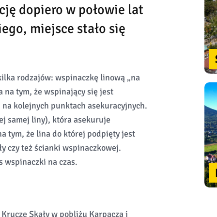
ję dopiero w połowie lat
ego, miejsce stało się
ilka rodzajów: wspinaczkę linową „na
na tym, że wspinający się jest
ej na kolejnych punktach asekuracyjnych.
j samej liny), która asekuruje
tym, że lina do której podpięty jest
ły czy też ścianki wspinaczkowej.
 wspinaczki na czas.
 Krucze Skały w pobliżu Karpacza i