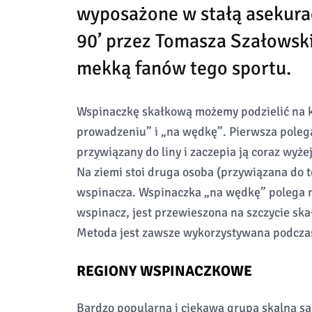
wyposażone w stałą asekurac
90’ przez Tomasza Szałowski
mekką fanów tego sportu.
Wspinaczkę skałkową możemy podzielić na k
prowadzeniu” i „na wędkę”. Pierwsza polega 
przywiązany do liny i zaczepia ją coraz wyż
Na ziemi stoi druga osoba (przywiązana do te
wspinacza. Wspinaczka „na wędkę” polega na 
wspinacz, jest przewieszona na szczycie ska
Metoda jest zawsze wykorzystywana podczas
REGIONY WSPINACZKOWE
Bardzo popularną i ciekawą grupą skalną są