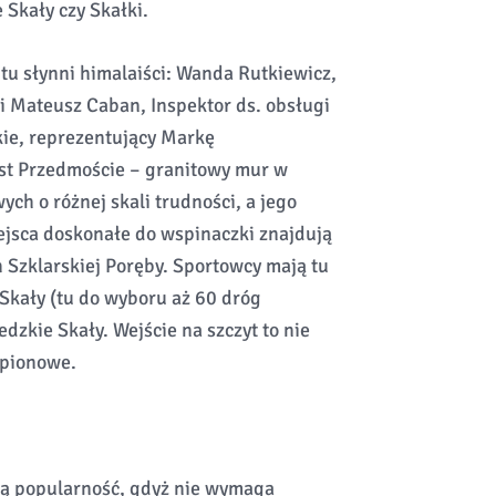
 Skały czy Skałki.
tu słynni himalaiści: Wanda Rutkiewicz,
 Mateusz Caban, Inspektor ds. obsługi
kie, reprezentujący Markę
est Przedmoście – granitowy mur w
ych o różnej skali trudności, a jego
ejsca doskonałe do wspinaczki znajdują
h Szklarskiej Poręby. Sportowcy mają tu
Skały (tu do wyboru aż 60 dróg
zkie Skały. Wejście na szczyt to nie
 pionowe.
ą popularność, gdyż nie wymaga