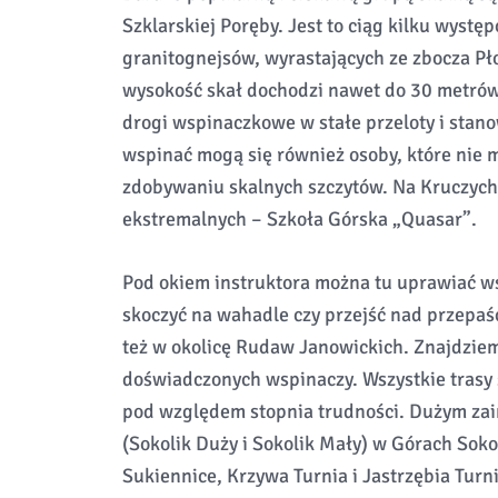
Szklarskiej Poręby. Jest to ciąg kilku wyst
granitognejsów, wyrastających ze zbocza Pł
wysokość skał dochodzi nawet do 30 metrów.
drogi wspinaczkowe w stałe przeloty i stan
wspinać mogą się również osoby, które nie 
zdobywaniu skalnych szczytów. Na Kruczych
ekstremalnych – Szkoła Górska „Quasar”.
Pod okiem instruktora można tu uprawiać ws
skoczyć na wahadle czy przejść nad przepaś
też w okolicę Rudaw Janowickich. Znajdziemy
doświadczonych wspinaczy. Wszystkie trasy
pod względem stopnia trudności. Dużym zain
(Sokolik Duży i Sokolik Mały) w Górach Soko
Sukiennice, Krzywa Turnia i Jastrzębia Tu