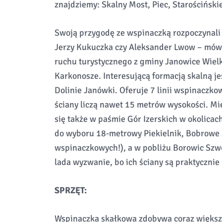
znajdziemy: Skalny Most, Piec, Starościńskie
Swoją przygodę ze wspinaczką rozpoczynali 
Jerzy Kukuczka czy Aleksander Lwow – mówi
ruchu turystycznego z gminy Janowice Wiel
Karkonosze. Interesującą formacją skalną j
Dolinie Janówki. Oferuje 7 linii wspinaczkow
ściany liczą nawet 15 metrów wysokości. Mi
się także w paśmie Gór Izerskich w okolicac
do wyboru 18-metrowy Piekielnik, Bobrowe 
wspinaczkowych!), a w pobliżu Borowic Szwed
lada wyzwanie, bo ich ściany są praktycznie
SPRZĘT:
Wspinaczka skałkowa zdobywa coraz większ