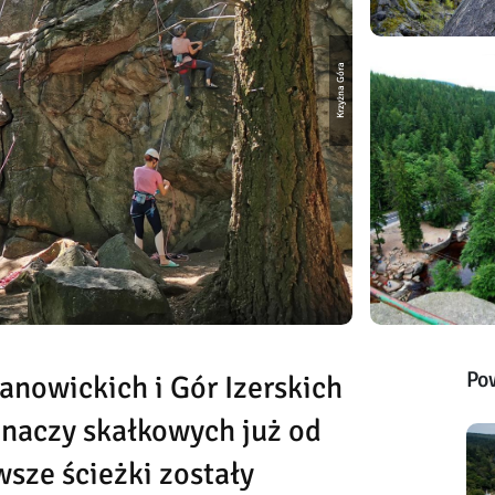
Krzyżna Góra
Po
nowickich i Gór Izerskich
inaczy skałkowych już od
sze ścieżki zostały