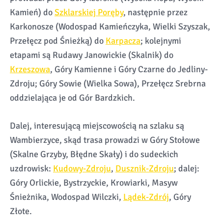
Kamień) do
Szklarskiej Poręby
, następnie przez
Karkonosze (Wodospad Kamieńczyka, Wielki Szyszak,
Przełęcz pod Śnieżką) do
Karpacza
; kolejnymi
etapami są Rudawy Janowickie (Skalnik) do
Krzeszowa
, Góry Kamienne i Góry Czarne do Jedliny-
Zdroju; Góry Sowie (Wielka Sowa), Przełęcz Srebrna
oddzielająca je od Gór Bardzkich.
Dalej, interesującą miejscowością na szlaku są
Wambierzyce, skąd trasa prowadzi w Góry Stołowe
(Skalne Grzyby, Błędne Skały) i do sudeckich
uzdrowisk:
Kudowy-Zdroju
,
Dusznik-Zdroju
; dalej:
Góry Orlickie, Bystrzyckie, Krowiarki, Masyw
Śnieżnika, Wodospad Wilczki,
Lądek-Zdrój
, Góry
Złote.