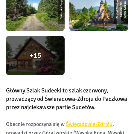
Szklarska Droga
K
o
ś
ci
ó
ł
W
a
n
g
w
K
a
r
p
a
c
z
u,
f
o
G
mi
n
a
K
a
r
p
a
z
t.
c
15
Główny Szlak Sudecki to szlak czerwony,
prowadzący od Świeradowa-Zdroju do Paczkowa
przez najciekawsze partie Sudetów.
Obecnie rozpoczyna się w
Świeradowie-Zdroju
,
prowadzi przez Góry Izerskie (Wysoka Kopa, Wysoki